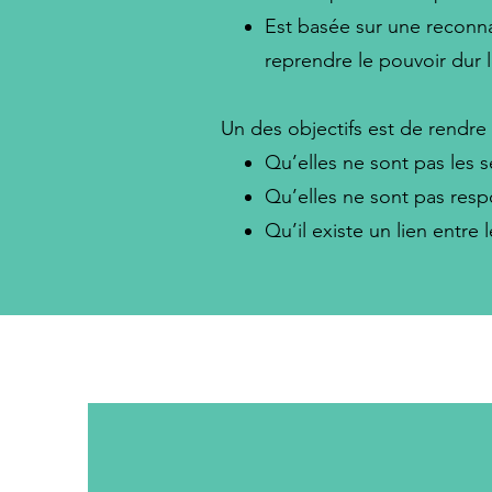
Est basée sur une reconna
reprendre le pouvoir dur l
Un des objectifs est de rendr
Qu’elles ne sont pas les se
Qu’elles ne sont pas respo
Qu’il existe un lien entre