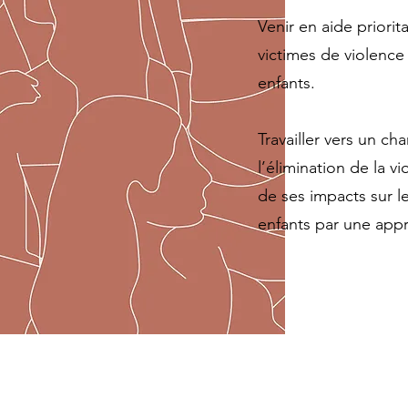
Venir en aide priori
victimes de violence
enfants.
Travailler vers un ch
l’élimination de la v
de ses impacts sur l
enfants par une appr